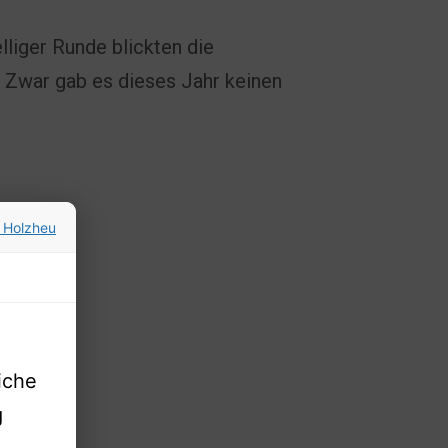
lliger Runde blickten die
. Zwar gab es dieses Jahr keinen
 Holzheu
iche
g