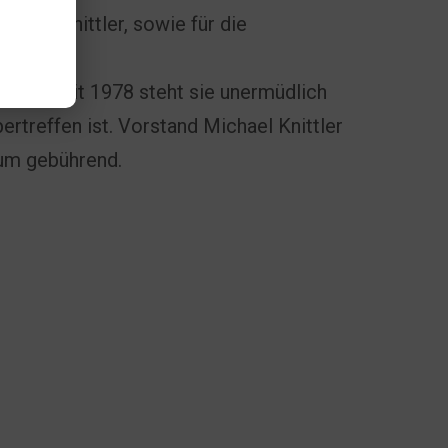
chael Knittler, sowie für die
ehrt!
Seit 1978 steht sie unermüdlich
rtreffen ist. Vorstand Michael Knittler
äum gebührend.