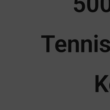
500
Tennis
K