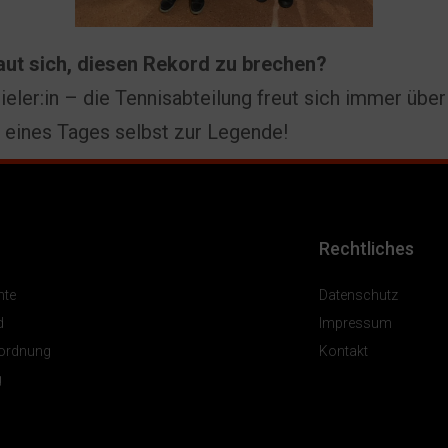
aut sich, diesen Rekord zu brechen?
pieler:in – die Tennisabteilung freut sich immer üb
ht eines Tages selbst zur Legende!
Rechtliches
hte
Datenschutz
d
Impressum
sordnung
Kontakt
g