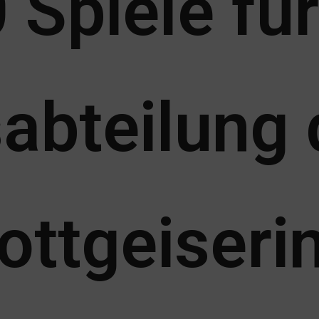
 Spiele für
abteilung
ottgeiseri