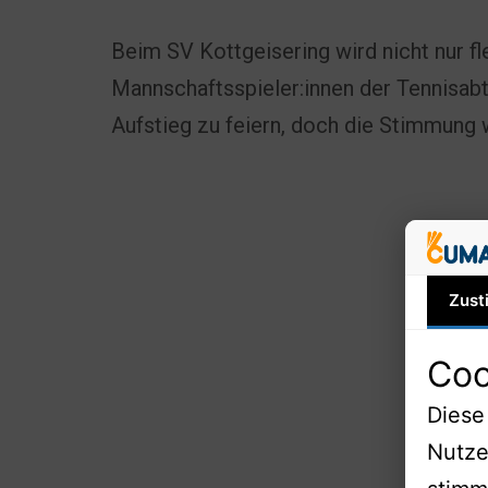
Beim SV Kottgeisering wird nicht nur fle
Mannschaftsspieler:innen der Tennisabt
Aufstieg zu feiern, doch die Stimmung 
Zust
Coo
Diese
Nutze