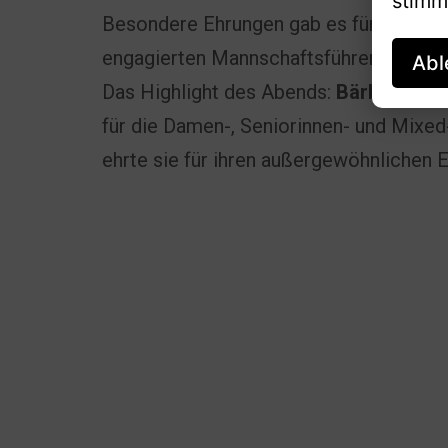
stimm
Besondere Ehrungen gab es für die fleiß
engagierten Mannschaftsführer:innen.
Abl
Das Highlight des Abends:
Bärbel Wicke
für die Damen-, Seniorinnen- und Mixed
ehrte sie für ihren außergewöhnlichen 