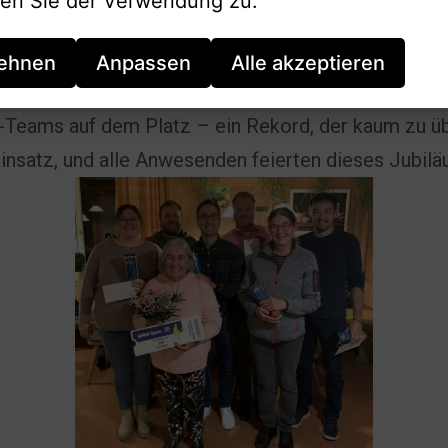
en Sie der Verwendung zu.
igsten Spieler:innen der Saison, Maggi Ritter und Mi
ehnen
Anpassen
Alle akzeptieren
 wurde für ihre unglaublichen 500 Punktspiele ge
-Teams auf dem Platz – ein Rekord, der kaum zu übe
Einsatz, und alle Anwesenden feierten dieses Jubil