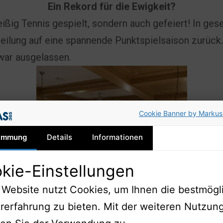
Ein Rekord für die Ewigkeit?
ißig Tennis gespielt, sondern auch gefeiert! In gese
eilung auf eine spannende Punktspielsaison zurück
war ausgelassen.
Cookie Banner by Markus
immung
Details
Informationen
kie-Einstellungen
 Website nutzt Cookies, um Ihnen die bestmögl
rerfahrung zu bieten. Mit der weiteren Nutzun