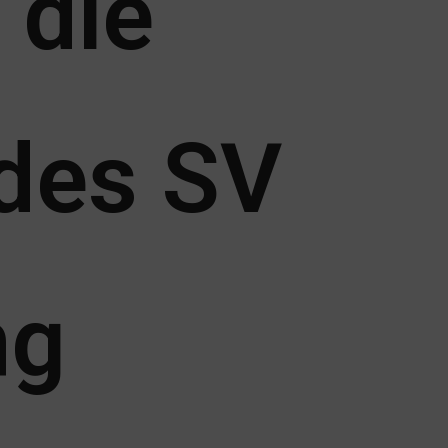
 die
 des SV
ng